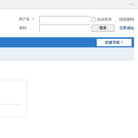
切
换
用户名
自动登录
找回密码
到
窄
密码
立即成仙
登录
版
快捷导航